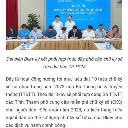
Tra
cứu
chứng
thư
số
Đặt
Đại diện Bkav ký kết phối hợp thúc đẩy phổ cập chữ ký số
mua
trên địa bàn TP. HCM
BkavCA
Đây là hoạt động hướng tới mục tiêu đạt 10 triệu chữ ký
số cá nhân trong năm 2023 của Bộ Thông tin & Truyền
thông (TT&TT). Theo đó, Bkav sẽ phối hợp cùng Sở TT&TT
các Tỉnh, Thành phố cung cấp miễn phí chữ ký số (CKS)
cho người dân. Đến cuối năm 2023, dự kiến hàng triệu
người dân có thể sử dụng chữ ký số từ xa của Bkav cho
các dịch vụ hành chính công.