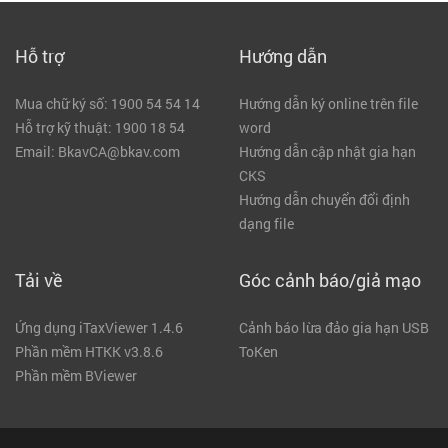
Hỗ trợ
Hướng dẫn
Mua chữ ký số: 1900 54 54 14
Hướng dẫn ký online trên file
Hỗ trợ kỹ thuật: 1900 18 54
word
Email: BkavCA@bkav.com
Hướng dẫn cập nhật gia hạn
CKS
Hướng dẫn chuyển đổi định
dạng file
Tải về
Góc cảnh báo/giả mạo
Ứng dụng iTaxViewer 1.4.6
Cảnh báo lừa đảo gia hạn USB
Phần mềm HTKK v3.8.6
ToKen
Phần mềm BViewer