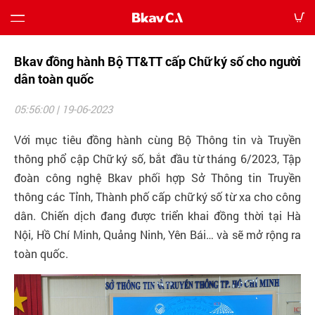
Bkav đồng hành Bộ TT&TT cấp Chữ ký số cho người
Bảng
dân toàn quốc
giá
05:56:00 | 19-06-2023
Hướng
Với mục tiêu đồng hành cùng Bộ Thông tin và Truyền
dẫn
thông phổ cập Chữ ký số, bắt đầu từ tháng 6/2023, Tập
đoàn công nghệ Bkav phối hợp Sở Thông tin Truyền
Tin
thông các Tỉnh, Thành phố cấp chữ ký số từ xa cho công
tức
dân. Chiến dịch đang được triển khai đồng thời tại Hà
Nội, Hồ Chí Minh, Quảng Ninh, Yên Bái… và sẽ mở rộng ra
Tải
toàn quốc.
về
Liên
hệ