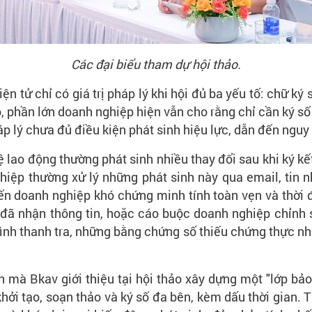
Các đại biểu tham dự hội thảo.
 tử chỉ có giá trị pháp lý khi hội đủ ba yếu tố: chữ ký
ó, phần lớn doanh nghiệp hiện vẫn cho rằng chỉ cần ký s
p lý chưa đủ điều kiện phát sinh hiệu lực, dẫn đến nguy 
 lao động thường phát sinh nhiều thay đổi sau khi ký kết
iệp thường xử lý những phát sinh này qua email, tin 
ến doanh nghiệp khó chứng minh tính toàn vẹn và thời đ
đã nhận thông tin, hoặc cáo buộc doanh nghiệp chỉnh s
ình thanh tra, những bằng chứng số thiếu chứng thực như
nh mà Bkav giới thiệu tại hội thảo xây dựng một "lớp bảo
i tạo, soạn thảo và ký số đa bên, kèm dấu thời gian. T