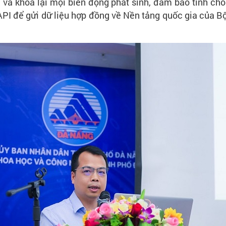
 và khóa lại mọi biến động phát sinh, đảm bảo tính chốn
 API để gửi dữ liệu hợp đồng về Nền tảng quốc gia của 