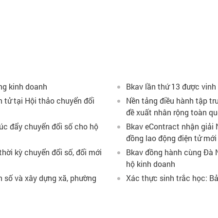
ng kinh doanh
Bkav lần thứ 13 được vinh
n tử tại Hội thảo chuyển đổi
Nền tảng điều hành tập tr
đề xuất nhân rộng toàn q
húc đẩy chuyển đổi số cho hộ
Bkav eContract nhận giải 
đồng lao động điện tử mới
hời kỳ chuyển đổi số, đổi mới
Bkav đồng hành cùng Đà N
hộ kinh doanh
on số và xây dựng xã, phường
Xác thực sinh trắc học: B