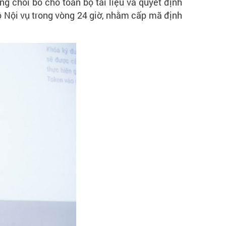
g chối bỏ cho toàn bộ tài liệu và quyết định
Bộ Nội vụ trong vòng 24 giờ, nhằm cấp mã định