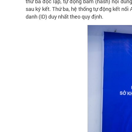
thứ ba độc lập, tự động băm (hash) nội dung
sau ký kết. Thứ ba, hệ thống tự động kết nối
danh (ID) duy nhất theo quy định.