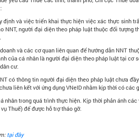
huế yêu cầu Thuế các tỉnh, thành phố, Chi cục Thuế do
:
định và việc triển khai thực hiện việc xác thực sinh tr
NNT, người đại diện theo pháp luật thuộc đối tượng thự
.
 doanh và các cơ quan liên quan để hướng dẫn NNT thuộ
h của cá nhân là người đại diện theo pháp luật tại cơ s
 dân cư.
NT có thông tin người đại diện theo pháp luật chưa đầy 
chưa liên kết với ứng dụng VNeID nhằm kịp thời có các g
 nhân trong quá trình thực hiện. Kịp thời phản ánh các
vụ Thuế) để được hỗ trợ tháo gỡ.
èm:
tại đây