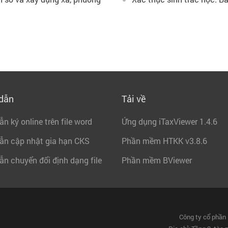
dẫn
Tải về
n ký online trên file word
Ứng dụng iTaxViewer 1.4.6
ẫn cập nhật gia hạn CKS
Phần mềm HTKK v3.8.6
n chuyển đổi định dạng file
Phần mềm BViewer
Công ty cổ phần 