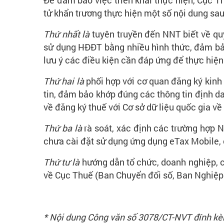
Để đảm bảo việc triển khai thực hiện, Cục T
tử khẩn trương thực hiện một số nội dung sau
Thứ nhất là
tuyên truyền đến NNT biết về quy 
sử dụng HĐĐT bằng nhiều hình thức, đảm bảo 
lưu ý các điều kiện cần đáp ứng để thực hiện
Thứ hai là
phối hợp với cơ quan đăng ký kinh
tin, đảm bảo khớp đúng các thông tin định dan
về đăng ký thuế với Cơ sở dữ liệu quốc gia về
Thứ ba là
rà soát, xác định các trường hợp N
chưa cài đặt sử dụng ứng dụng eTax Mobile, 
Thứ tư là
hướng dẫn tổ chức, doanh nghiệp, cá
về Cục Thuế (Ban Chuyển đổi số, Ban Nghiệp 
* Nội dung Công văn số 3078/CT-NVT đính k