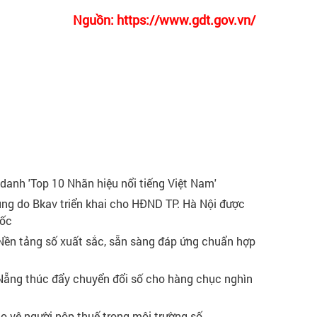
Nguồn: https://www.gdt.gov.vn/
 danh 'Top 10 Nhãn hiệu nổi tiếng Việt Nam'
ung do Bkav triển khai cho HĐND TP. Hà Nội được
uốc
Nền tảng số xuất sắc, sẵn sàng đáp ứng chuẩn hợp
ẵng thúc đẩy chuyển đổi số cho hàng chục nghìn
ảo vệ người nộp thuế trong môi trường số