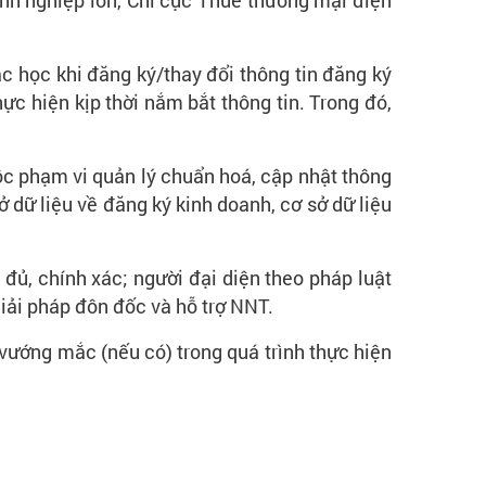
anh nghiệp lớn, Chi cục Thuế thương mại điện
ắc học khi đăng ký/thay đổi thông tin đăng ký
c hiện kịp thời nắm bắt thông tin. Trong đó,
c phạm vi quản lý chuẩn hoá, cập nhật thông
ở dữ liệu về đăng ký kinh doanh, cơ sở dữ liệu
đủ, chính xác; người đại diện theo pháp luật
iải pháp đôn đốc và hỗ trợ NNT.
 vướng mắc (nếu có) trong quá trình thực hiện