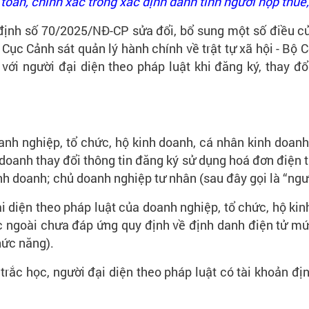
oàn, chính xác trong xác định danh tính người nộp thuế, 
 định số 70/2025/NĐ-CP sửa đổi, bổ sung một số điều 
Cục Cảnh sát quản lý hành chính về trật tự xã hội - Bộ 
 với người đại diện theo pháp luật khi đăng ký, thay đ
nh nghiệp, tổ chức, hộ kinh doanh, cá nhân kinh doanh
doanh thay đổi thông tin đăng ký sử dụng hoá đơn điện t
nh doanh; chủ doanh nghiệp tư nhân (sau đây gọi là “ngườ
ại diện theo pháp luật của doanh nghiệp, tổ chức, hộ ki
ớc ngoài chưa đáp ứng quy định về định danh điện tử m
hức năng).
trắc học, người đại diện theo pháp luật có tài khoản đ