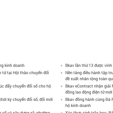
ng kinh doanh
Bkav lần thứ 13 được vinh
n tử tại Hội thảo chuyển đổi
Nền tảng điều hành tập tr
đề xuất nhân rộng toàn q
húc đẩy chuyển đổi số cho hộ
Bkav eContract nhận giải 
đồng lao động điện tử mới
hời kỳ chuyển đổi số, đổi mới
Bkav đồng hành cùng Đà N
hộ kinh doanh
on số và xây dựng xã, phường
Xác thực sinh trắc học: B