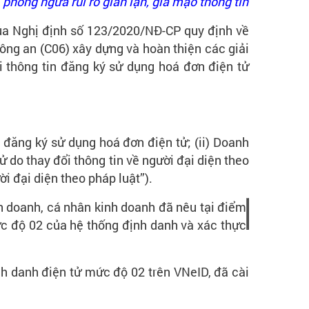
phòng ngừa rủi ro gian lận, giả mạo thông tin
của Nghị định số 123/2020/NĐ-CP quy định về
Công an (C06) xây dựng và hoàn thiện các giải
ổi thông tin đăng ký sử dụng hoá đơn điện tử
 đăng ký sử dụng hoá đơn điện tử; (ii) Doanh
ử do thay đổi thông tin về người đại diện theo
i đại diện theo pháp luật”).
nh doanh, cá nhân kinh doanh đã nêu tại điểm
ức độ 02 của hệ thống định danh và xác thực
ịnh danh điện tử mức độ 02 trên VNeID, đã cài