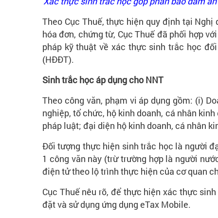
Xác thực sinh trắc học góp phần bảo đảm an t
Theo Cục Thuế, thực hiện quy định tại Nghị
hóa đơn, chứng từ, Cục Thuế đã phối hợp với 
pháp kỹ thuật về xác thực sinh trắc học đối
(HĐĐT).
Sinh trắc học á
p dụng cho NNT
Theo công văn, phạm vi áp dụng gồm: (i) Doa
nghiệp, tổ chức, hộ kinh doanh, cá nhân kinh 
pháp luật; đại diện hộ kinh doanh, cá nhân ki
Đối tượng thực hiện sinh trắc học là người đ
1 công văn này (trừ trường hợp là người nư
điện tử theo lộ trình thực hiện của cơ quan c
Cục Thuế nêu rõ, để thực hiện xác thực sinh 
đặt và sử dụng ứng dụng eTax Mobile.