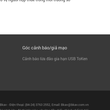
Góc cảnh báo/giả mạo
Cảnh báo lừa đảo gia hạn USB ToKen
Bkav - Điện thoại: (84-24) 3763 2552, Email: Bkav@bkav.com.vn