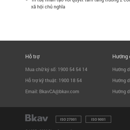
xã hội chủ nghĩa
Hỗ trợ
Hướng 
Mua chữ ký số: 1900 54 54 14
Hướng dẫ
Hỗ trợ kỹ thuật: 1900 18 54
Hướng d
Email: BkavCA@bkav.com
Hướng dẫ
ISO 27001
ISO 9001