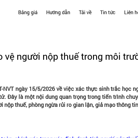
Bảng giá
Hướng dẫn
Tải về
Tin tức
Liên h
o vệ người nộp thuế trong môi trư
NVT ngày 15/5/2026 về việc xác thực sinh trắc học ngườ
tử. Đây là một nội dung quan trọng trong tiến trình c
i nộp thuế, phòng ngừa rủi ro gian lận, giả mạo thông tin 