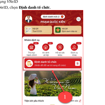
 dụng VNeID
VNeID, chọn
Định danh tổ chức
.