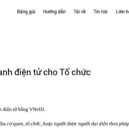
Bảng giá
Hướng dẫn
Tải về
Tin tức
Liên h
nh điện tử cho Tổ chức
h điện tử bằng VNeID.
đầu cơ quan, tổ chức, hoặc người được người đại diện theo phá