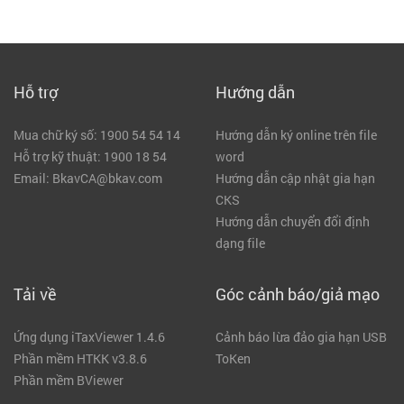
Hỗ trợ
Hướng dẫn
Mua chữ ký số: 1900 54 54 14
Hướng dẫn ký online trên file
Hỗ trợ kỹ thuật: 1900 18 54
word
Email: BkavCA@bkav.com
Hướng dẫn cập nhật gia hạn
CKS
Hướng dẫn chuyển đổi định
dạng file
Tải về
Góc cảnh báo/giả mạo
Ứng dụng iTaxViewer 1.4.6
Cảnh báo lừa đảo gia hạn USB
Phần mềm HTKK v3.8.6
ToKen
Phần mềm BViewer