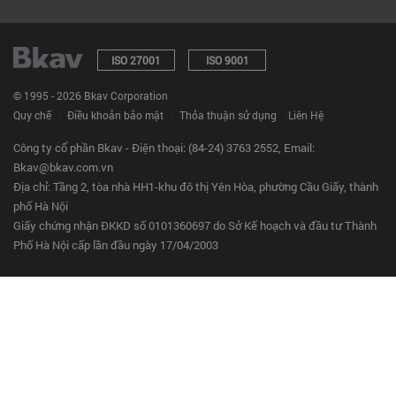
ISO 27001
ISO 9001
© 1995 - 2026 Bkav Corporation
|
|
|
Quy chế
Điều khoản bảo mật
Thỏa thuận sử dụng
Liên Hệ
Công ty cổ phần Bkav - Điện thoại: (84-24) 3763 2552, Email:
Bkav@bkav.com.vn
Địa chỉ: Tầng 2, tòa nhà HH1-khu đô thị Yên Hòa, phường Cầu Giấy, thành
phố Hà Nội
Giấy chứng nhận ĐKKD số 0101360697 do Sở Kế hoạch và đầu tư Thành
Phố Hà Nội cấp lần đầu ngày 17/04/2003