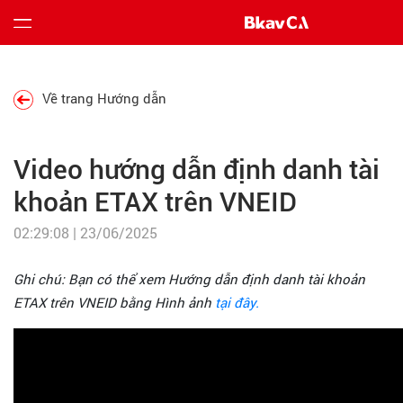
Bảng
Về trang Hướng dẫn
giá
Video hướng dẫn định danh tài
Hướng
dẫn
khoản ETAX trên VNEID
02:29:08 | 23/06/2025
Tin
tức
Ghi chú: Bạn có thể xem Hướng dẫn định danh tài khoản
ETAX trên VNEID bằng Hình ảnh
tại đây
.
Tải
về
Liên
hệ