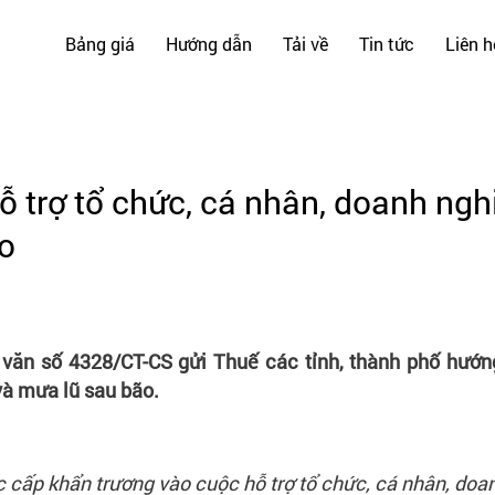
Bảng giá
Hướng dẫn
Tải về
Tin tức
Liên h
 trợ tổ chức, cá nhân, doanh nghi
ão
ăn số 4328/CT-CS gửi Thuế các tỉnh, thành phố hướng 
và mưa lũ sau bão.
 cấp khẩn trương vào cuộc hỗ trợ tổ chức, cá nhân, doa