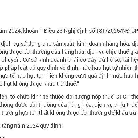
g năm 2024, khoản 1 Điều 23 Nghị định số 181/2025/NĐ-CP
 dịch vụ sử dụng cho sản xuất, kinh doanh hàng hóa, dịc
ông được bồi thường của hàng hóa, dịch vụ chịu thuế giá t
ận chuyển. Cơ sở kinh doanh phải có đầy đủ hồ sơ, tài l
p pháp luật có quy định về định mức hao hụt tự nhiên th
hực tế hao hụt tự nhiên không vượt quá định mức hao hụ
 hụt không được khấu trừ thuế.”
ệp, tổ chức kinh tế thuộc đối tượng nộp thuế GTGT the
không được bồi thường của hàng hóa, dịch vụ chịu thuế g
c trường hợp tổn thất không được bồi thường để khấu trừ 
ia tăng năm 2024 quy định: