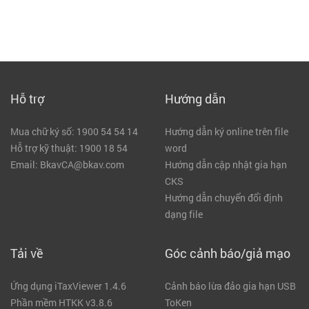
Hỗ trợ
Hướng dẫn
Mua chữ ký số: 1900 54 54 14
Hướng dẫn ký online trên file
Hỗ trợ kỹ thuật: 1900 18 54
word
Email: BkavCA@bkav.com
Hướng dẫn cập nhật gia hạn
CKS
Hướng dẫn chuyển đổi định
dạng file
Tải về
Góc cảnh báo/giả mạo
Ứng dụng iTaxViewer 1.4.6
Cảnh báo lừa đảo gia hạn USB
Phần mềm HTKK v3.8.6
ToKen