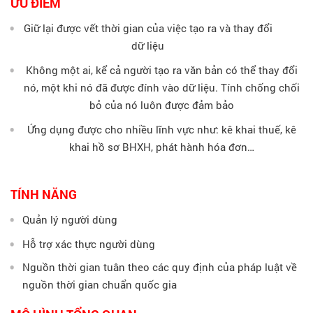
ƯU ĐIỂM
Giữ lại được vết thời gian của việc tạo ra và thay đổi
Tra
dữ liệu
cứu
Không một ai, kể cả người tạo ra văn bản có thể thay đổi
chứng
nó, một khi nó đã được đính vào dữ liệu. Tính chống chối
thư
số
bỏ của nó luôn được đảm bảo
Ứng dụng được cho nhiều lĩnh vực như: kê khai thuế, kê
Đặt
khai hồ sơ BHXH, phát hành hóa đơn…
mua
BkavCA
TÍNH NĂNG
Quản lý người dùng
Hỗ trợ xác thực người dùng
Nguồn thời gian tuân theo các quy định của pháp luật về
nguồn thời gian chuẩn quốc gia