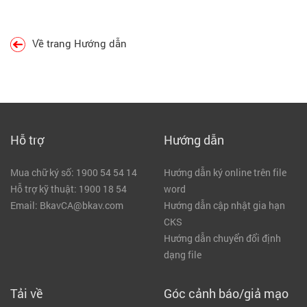
Về trang Hướng dẫn
Hỗ trợ
Hướng dẫn
Mua chữ ký số: 1900 54 54 14
Hướng dẫn ký online trên file
Hỗ trợ kỹ thuật: 1900 18 54
word
Email: BkavCA@bkav.com
Hướng dẫn cập nhật gia hạn
CKS
Hướng dẫn chuyển đổi định
dạng file
Tải về
Góc cảnh báo/giả mạo