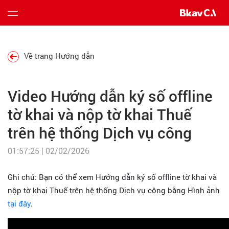
Bảng
Về trang Hướng dẫn
giá
Video Hướng dẫn ký số offline
Hướng
dẫn
tờ khai và nộp tờ khai Thuế
trên hệ thống Dịch vụ công
Tin
tức
01:57:25 | 02/02/2026
Tải
Ghi chú: Bạn có thể xem Hướng dẫn ký số offline tờ khai và
về
nộp tờ khai Thuế trên hệ thống Dịch vụ công bằng Hình ảnh
tại đây
.
Liên
hệ