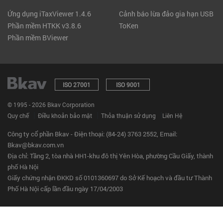
Ứng dụng iTaxViewer 1.4.6
Cảnh báo lừa đảo gia hạn USB
Phần mềm HTKK v3.8.6
ToKen
Phần mềm BViewer
ISO 27001
ISO 9001
© 1995 - 2026 Bkav Corporation
|
|
|
Quy chế
Điều khoản bảo mật
Thỏa thuận sử dụng
Liên Hệ
Công ty cổ phần Bkav - Điện thoại: (84-24) 3763 2552, Email:
Bkav@bkav.com.vn
Địa chỉ: Tầng 2, tòa nhà HH1-khu đô thị Yên Hòa, phường Cầu Giấy, thành
phố Hà Nội
Giấy chứng nhận ĐKKD số 0101360697 do Sở Kế hoạch và đầu tư Thành
Phố Hà Nội cấp lần đầu ngày 17/04/2003