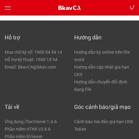
Chuyển đổi số của BkavCA is temporarily unavailable.
Bảng
Hỗ trợ
Hướng dẫn
giá
Mua chữ ký số: 1900 54 54 14
Hướng dẫn ký online trên file
Hướng
Hỗ trợ kỹ thuật: 1900 18 54
word
dẫn
Email: BkavCA@bkav.com
Hướng dẫn cập nhật gia hạn
CKS
Tin
Hướng dẫn chuyển đổi định
tức
dạng file
Tải về
Góc cảnh báo/giả mạo
Tải
về
Ứng dụng iTaxViewer 1.4.6
Cảnh báo lừa đảo gia hạn USB
Phần mềm HTKK v3.8.6
ToKen
Liên
Phần mềm BViewer
hệ