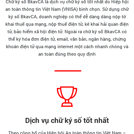
Chữ ký số BkavCA là dịch vụ chữ ký số tốt nhất do Hiệp hội
an toàn thông tin Việt Nam (VNISA) bình chọn. Sử dụng chữ
Tra
ký số BkavCA, doanh nghiệp có thể dễ dàng dàng nộp tờ
cứu
khai thuế qua mạng, nộp thuế điện tử, kê khai hải quan điện
chứng
tử, bảo hiểm xã hội điện tử. Ngoài ra chữ ký số BkavCA có
thư
thể ký hóa đơn điện tử, email, văn bản, ngân hàng, chứng
số
khoán điện tử qua mạng internet một cách nhanh chóng và
an toàn đúng theo quy định
Đặt
mua
BkavCA
Dịch vụ chữ ký số tốt nhất
Theo công bố của Hiệp hội An toàn thông tin Việt Nam –