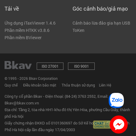
Tải về
Góc cảnh báo/giả mạo
Ứng dụng iTaxViewer 1.4.6
Cảnh báo lừa đảo gia hạn USB
Phần mềm HTKK v3.8.6
ToKen
Phần mềm BViewer
ISO 27001
ISO 9001
© 1995 - 2026 Bkav Corporation
|
|
|
Quy chế
Điều khoản bảo mật
Thỏa thuận sử dụng
Liên Hệ
Công ty cổ phần Bkav - Điện thoại: (84-24) 3763 2552, Email:
Bkav@bkav.com.vn
Địa chỉ: Tầng 2, tòa nhà HH1-khu đô thị Yên Hòa, phường Cầu Giấy, thành
phố Hà Nội
Giấy chứng nhận ĐKKD số 0101360697 do Sở Kế hoạch và đầu tư Thành
Phố Hà Nội cấp lần đầu ngày 17/04/2003