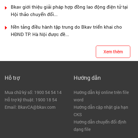
Bkav giới thiệu giải pháp hợp đồng lao động điện tử tại
Hội thảo chuyển đổi...
Nền tảng điều hành tập trung do Bkav triển khai cho
HĐND TP. Hà Nội được đề...
Xem thêm
Hỗ trợ
Hướng dẫn
Mua chữ ký số: 1900 54 54 14
Hướng dẫn ký online trên file
Hỗ trợ kỹ thuật: 1900 18 54
word
Email: BkavCA@bkav.com
Hướng dẫn cập nhật gia hạn
CKS
Hướng dẫn chuyển đổi định
dạng file