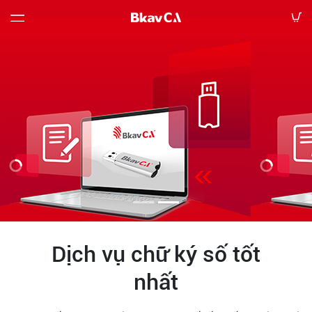
Bảng
giá
Hướng
dẫn
Tin
tức
Tải
Dịch vụ chữ ký số tốt
về
nhất
Liên
hệ