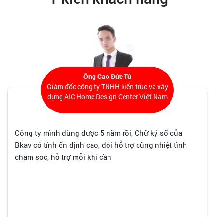
Ông Nguyễn Ngọc Tuấn
Công ty Cổ phần phát triển phầm mềm
ACMAN
Với hàng chục nhà cung cấp Chữ ký số trên thị trường,
Công ty vẫn tin tưởng sử dụng Chữ ký số của Bkav bởi
Chúng tôi quan tâm tới việc bảo mật, an toàn. Việc Chữ
ký số có tính pháp lý tương đương chữ ký số tươi, con
dấu của công ty vì vậy rất nguy hiểm nếu thông tin bị
lộ. Đó là yếu tố vì sao công ty chúng tôi chọn Bkav